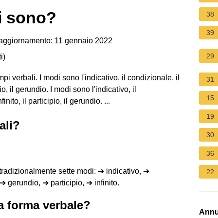
i sono?
38
39
aggiornamento: 11 gennaio 2022
29
i
)
i verbali. I modi sono l'indicativo, il condizionale, il
31
pio, il gerundio. I modi sono l'indicativo, il
15
nito, il participio, il gerundio. ...
19
ali?
30
36
 tradizionalmente sette modi: ➔ indicativo, ➔
22
 gerundio, ➔ participio, ➔ infinito.
a forma verbale?
Annu