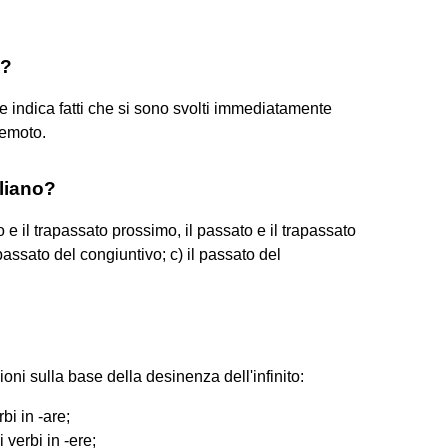
o?
e indica fatti che si sono svolti immediatamente
remoto.
aliano?
to e il trapassato prossimo, il passato e il trapassato
rapassato del congiuntivo; c) il passato del
zioni sulla base della desinenza dell'infinito:
bi in -are;
verbi in -ere;