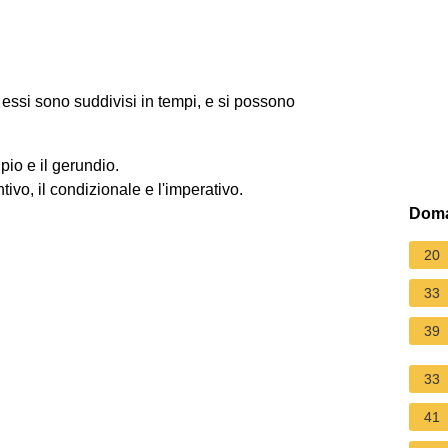
 essi sono suddivisi in tempi, e si possono
cipio e il gerundio.
untivo, il condizionale e l'imperativo.
Doma
20
33
39
33
41