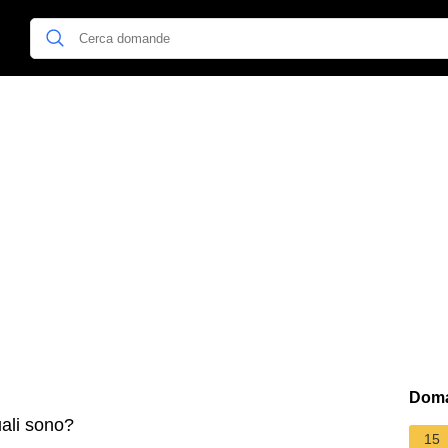
Doma
ali sono?
15