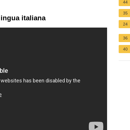
44
35
lingua italiana
24
36
40