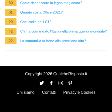
30
Come riconoscere la legna stagionata?
31
Quanto costa Office 2021?
29
Che livello ha il C1?
42
Chi ha comandato l'Italia nella prima guerra mondiale?
22
La camomilla fa bene alla pressione alta?
Copyright 2026 QualcheRisposta.it
Chi siamo
Contatti
Privacy e Cookies