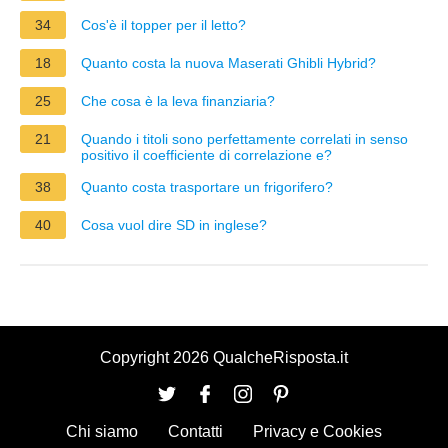
34
Cos'è il topper per il letto?
18
Quanto costa la nuova Maserati Ghibli Hybrid?
25
Che cosa è la leva finanziaria?
21
Quando i titoli sono perfettamente correlati in senso
positivo il coefficiente di correlazione e?
38
Quanto costa trasportare un frigorifero?
40
Cosa vuol dire SD in inglese?
Copyright 2026 QualcheRisposta.it
Chi siamo
Contatti
Privacy e Cookies