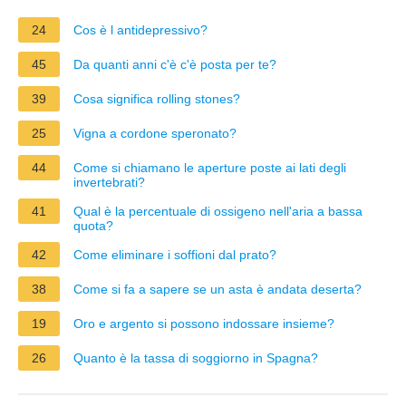
24
Cos è l antidepressivo?
45
Da quanti anni c'è c'è posta per te?
39
Cosa significa rolling stones?
25
Vigna a cordone speronato?
44
Come si chiamano le aperture poste ai lati degli
invertebrati?
41
Qual è la percentuale di ossigeno nell'aria a bassa
quota?
42
Come eliminare i soffioni dal prato?
38
Come si fa a sapere se un asta è andata deserta?
19
Oro e argento si possono indossare insieme?
26
Quanto è la tassa di soggiorno in Spagna?