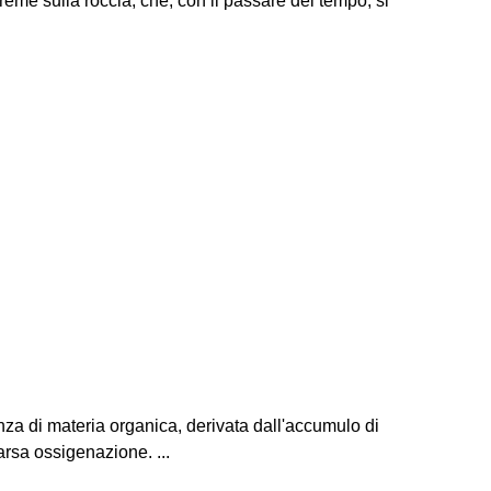
reme sulla roccia, che, con il passare del tempo, si
nza di materia organica, derivata dall'accumulo di
carsa ossigenazione. ...