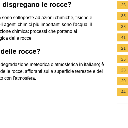
ci disgregano le rocce?
26
35
a sono sottoposte ad azioni chimiche, fisiche e
 agenti chimici più importanti sono l'acqua, il
38
razione chimica: processi che portano al
41
ica delle rocce.
21
 delle rocce?
25
 degradazione meteorica o atmosferica in italiano) è
23
elle rocce, affioranti sulla superficie terrestre e dei
tto con l'atmosfera.
29
44