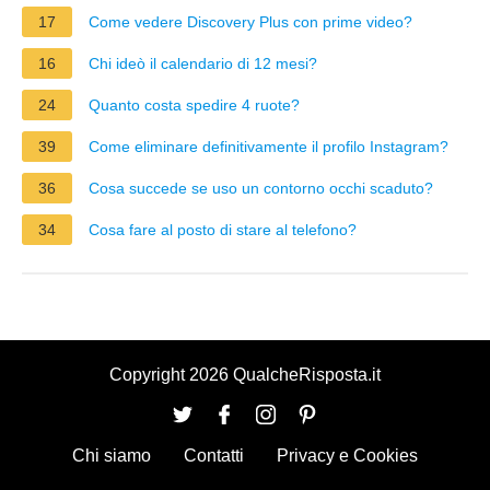
17
Come vedere Discovery Plus con prime video?
16
Chi ideò il calendario di 12 mesi?
24
Quanto costa spedire 4 ruote?
39
Come eliminare definitivamente il profilo Instagram?
36
Cosa succede se uso un contorno occhi scaduto?
34
Cosa fare al posto di stare al telefono?
Copyright 2026 QualcheRisposta.it
Chi siamo
Contatti
Privacy e Cookies