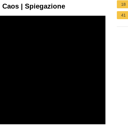
18
el Caos | Spiegazione
41