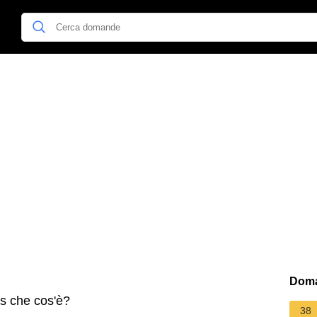
Doma
os che cos'è?
38