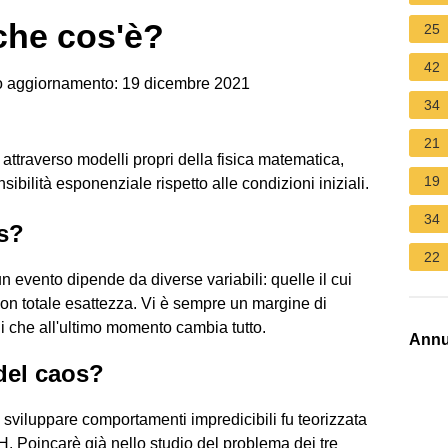
 che cos'è?
25
42
 aggiornamento: 19 dicembre 2021
34
21
 attraverso modelli propri della fisica matematica,
19
ibilità esponenziale rispetto alle condizioni iniziali.
34
os?
22
 un evento dipende da diverse variabili: quelle il cui
n totale esattezza. Vi è sempre un margine di
ali che all'ultimo momento cambia tutto.
Annu
 del caos?
 sviluppare comportamenti impredicibili fu teorizzata
H. Poincarè già nello studio del problema dei tre