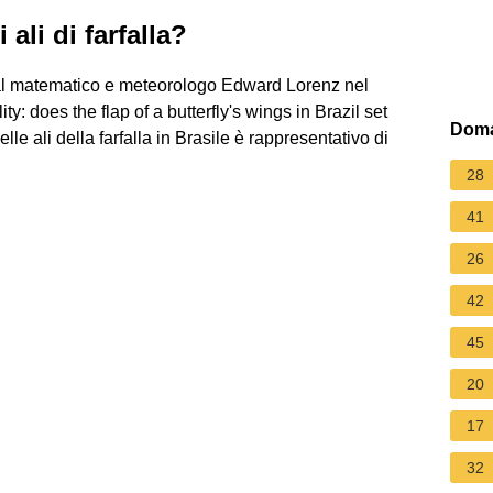
 ali di farfalla?
to dal matematico e meteorologo Edward Lorenz nel
ity: does the flap of a butterfly's wings in Brazil set
Doma
elle ali della farfalla in Brasile è rappresentativo di
28
41
26
42
45
20
17
32