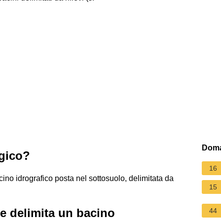
Doma
ogico?
16
ino idrografico posta nel sottosuolo, delimitata da
15
e delimita un bacino
44