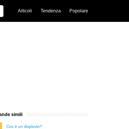
Articoli
Tendenza
Popolare
nde simili
Cos è un displuvio?