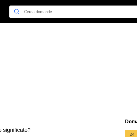
Doma
o significato?
24