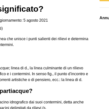
significato?
Annu
giornamento: 5 agosto 2021
i
)
linea che unisce i punti salienti dei rilievi e determina
ntermini.
acque; linea di d., la linea culminante di un rilievo
ico e i contermini. In senso fig., il punto d'incontro e
renti artistiche o di pensiero, ecc.: la linea di d.
spartiacque?
bacino idrografico dai suoi contermini, detta anche
cini delimitati da rilievi (s.