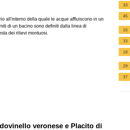
33
45
rio all'interno della quale le acque affluiscono in un
miti di un bacino sono definiti dalla linea di
16
sta dei rilievi montuosi.
33
18
29
37
indovinello veronese e Placito di