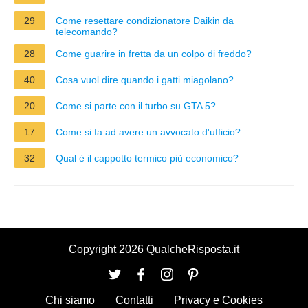
29
Come resettare condizionatore Daikin da
telecomando?
28
Come guarire in fretta da un colpo di freddo?
40
Cosa vuol dire quando i gatti miagolano?
20
Come si parte con il turbo su GTA 5?
17
Come si fa ad avere un avvocato d'ufficio?
32
Qual è il cappotto termico più economico?
Copyright 2026 QualcheRisposta.it
Chi siamo
Contatti
Privacy e Cookies