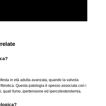
relate
ica?
nifesta in età adulta avanzata, quando la valvola
e fibrotica. Questa patologia è spesso associata con i
osi, quali fumo, ipertensione ed ipercolesterolemia.
ologica?