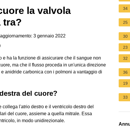
cuore la valvola
34
 tra?
25
 aggiornamento: 3 gennaio 2022
30
)
23
stro e ha la funzione di assicurare che il sangue non
32
 cuore, ma che il flusso proceda in un'unica direzione
 e anidride carbonica con i polmoni a vantaggio di
36
19
destra del cuore?
33
e collega l'atrio destro e il ventricolo destro del
lari del cuore, assieme a quella mitrale. Essa
ventricolo, in modo unidirezionale.
Annu