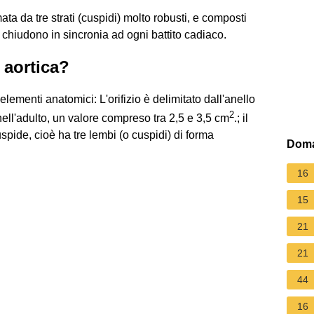
a da tre strati (cuspidi) molto robusti, e composti
 chiudono in sincronia ad ogni battito cadiaco.
 aortica?
lementi anatomici: L'orifizio è delimitato dall'anello
2
 nell'adulto, un valore compreso tra 2,5 e 3,5 cm
.; il
pide, cioè ha tre lembi (o cuspidi) di forma
Doma
16
15
21
21
44
16