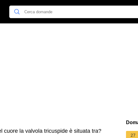
Doma
l cuore la valvola tricuspide è situata tra?
27