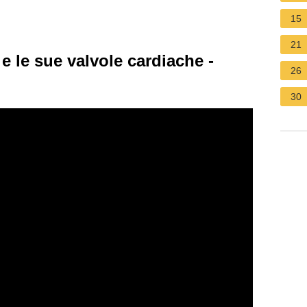
15
21
 e le sue valvole cardiache -
26
30