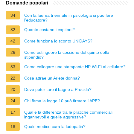
Domande popolari
34
Con la laurea triennale in psicologia si può fare
l'educatore?
32
Quanto costano i capitoni?
42
Come funziona lo sconto UNiDAYS?
26
Come estinguere la cessione del quinto dello
stipendio?
33
Come collegare una stampante HP Wi-Fi al cellulare?
22
Cosa attrae un Ariete donna?
20
Dove poter fare il bagno a Procida?
24
Chi firma la legge 10 può firmare l'APE?
17
Qual è la differenza tra le pratiche commerciali
ingannevoli e quelle aggressive?
18
Quale medico cura la ludopatia?