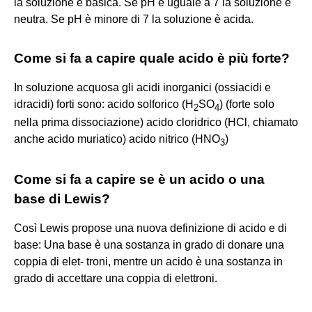
la soluzione è basica. Se pH è uguale a 7 la soluzione è
neutra. Se pH è minore di 7 la soluzione è acida.
Come si fa a capire quale acido è più forte?
In soluzione acquosa gli acidi inorganici (ossiacidi e
idracidi) forti sono: acido solforico (H
SO
) (forte solo
2
4
nella prima dissociazione) acido cloridrico (HCl, chiamato
anche acido muriatico) acido nitrico (HNO
)
3
Come si fa a capire se è un acido o una
base di Lewis?
Così Lewis propose una nuova definizione di acido e di
base: Una base è una sostanza in grado di donare una
coppia di elet- troni, mentre un acido è una sostanza in
grado di accettare una coppia di elettroni.