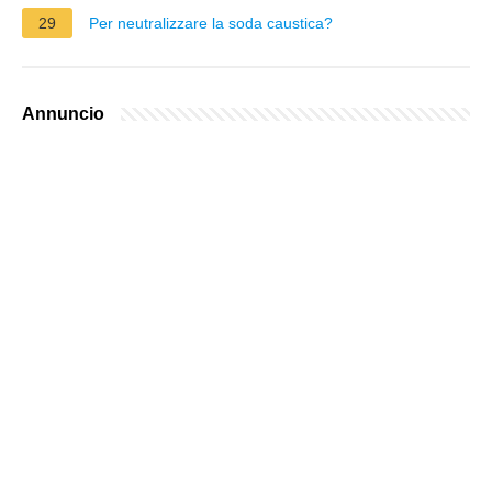
29
Per neutralizzare la soda caustica?
Annuncio