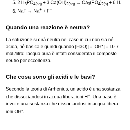
2 H
PO
+ 3 Ca(OH)
→ Ca
(PO
)
+ 6 H.
3
4
(
aq
)
2
(
aq
)
3
4
2
(
s
)
+
–
NaF → Na
+ F
Quando una reazione è neutra?
La soluzione si dirà neutra nel caso in cui non sia né
acida, né basica e quindi quando [H3O)] = [OH*] = 10-7
moli/litro: l'acqua pura è infatti considerata il composto
neutro per eccellenza.
Che cosa sono gli acidi e le basi?
Secondo la teoria di Arrhenius, un acido è una sostanza
+
che dissociandosi in acqua libera ioni H
. Una base è
invece una sostanza che dissociandosi in acqua libera
-
ioni OH
.