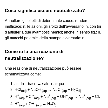
Cosa significa essere neutralizzato?
Annullare gli effetti di determinate cause, rendere
inefficace: n. le azioni, gli sforzi dell'avversario; n. con tiri
d'artiglieria due avamposti nemici; anche in senso fig.: n.
gli attacchi polemici della stampa avversaria; n.
Come si fa una reazione di
neutralizzazione?
Una reazione di neutralizzazione può essere
schematizzata come:
acido + base → sale + acqua.
HCl
+ NaOH
→ NaCl
+ H
O
(
aq
)
(
aq
)
(
aq
)
2
(
l
)
+
–
+
–
+
H
+ Cl
+ Na
+ OH
→ Na
+ Cl.
(
aq
)
(
aq
)
(
aq
)
(
aq
)
(
aq
)
+
–
H
+ OH
→ H
O
(
aq
)
(
aq
)
2
(
l
)