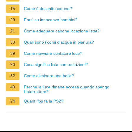
15
Come è descritto catone?
29
Frasi su innocenza bambini?
21
Come adeguare canone locazione Istat?
30
Quali sono i corsi d'acqua in pianura?
39
Come riavviare contatore luce?
30
Cosa significa lista con restrizioni?
32
Come eliminare una bolla?
40
Perché la luce rimane accesa quando spengo
l'interruttore?
24
Quanti fps fa la PS2?