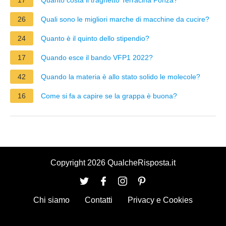
26
Quali sono le migliori marche di macchine da cucire?
24
Quanto è il quinto dello stipendio?
17
Quando esce il bando VFP1 2022?
42
Quando la materia è allo stato solido le molecole?
16
Come si fa a capire se la grappa è buona?
Copyright 2026 QualcheRisposta.it
Chi siamo
Contatti
Privacy e Cookies