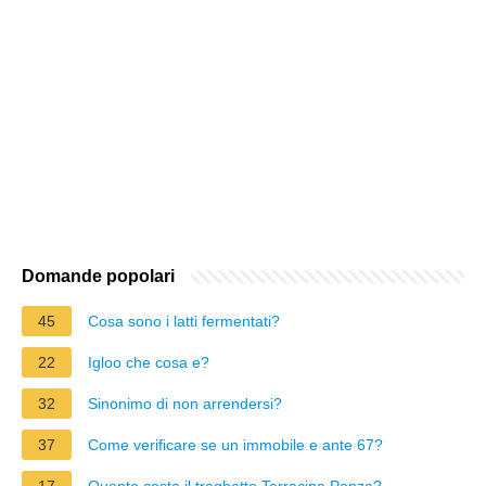
Domande popolari
45
Cosa sono i latti fermentati?
22
Igloo che cosa e?
32
Sinonimo di non arrendersi?
37
Come verificare se un immobile e ante 67?
17
Quanto costa il traghetto Terracina Ponza?