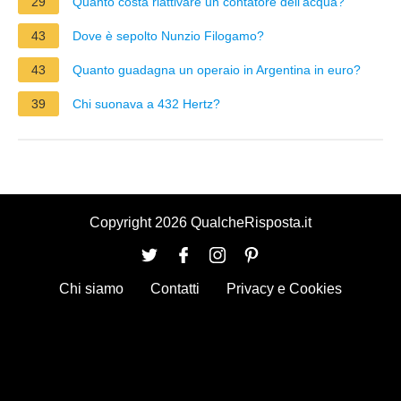
29
Quanto costa riattivare un contatore dell'acqua?
43
Dove è sepolto Nunzio Filogamo?
43
Quanto guadagna un operaio in Argentina in euro?
39
Chi suonava a 432 Hertz?
Copyright 2026 QualcheRisposta.it
Chi siamo
Contatti
Privacy e Cookies