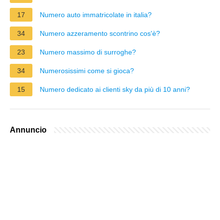
17
Numero auto immatricolate in italia?
34
Numero azzeramento scontrino cos'è?
23
Numero massimo di surroghe?
34
Numerosissimi come si gioca?
15
Numero dedicato ai clienti sky da più di 10 anni?
Annuncio