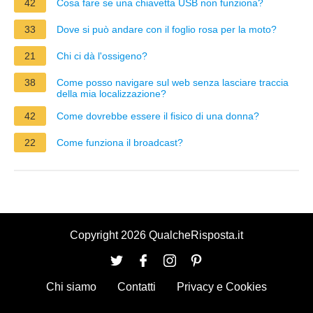
42
Cosa fare se una chiavetta USB non funziona?
33
Dove si può andare con il foglio rosa per la moto?
21
Chi ci dà l'ossigeno?
38
Come posso navigare sul web senza lasciare traccia
della mia localizzazione?
42
Come dovrebbe essere il fisico di una donna?
22
Come funziona il broadcast?
Copyright 2026 QualcheRisposta.it
Chi siamo
Contatti
Privacy e Cookies