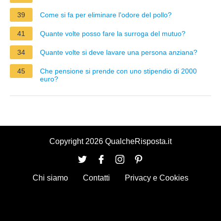
39
Come si fa per eliminare l'odore del pollo?
41
Quante volte posso fare la surroga del mutuo?
34
Quante volte si deve lavare una persona anziana?
45
Che pensione si prende con uno stipendio di 2000
euro?
Copyright 2026 QualcheRisposta.it
Chi siamo
Contatti
Privacy e Cookies