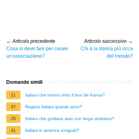
←
Articolo precedente
Articolo successivo
→
Cosa si deve fare per creare
Chi è la donna più ricca
un'associazione?
del mondo?
Domande simili
21
Italiani che hanno vinto il tour de france?
37
Regioni italiani quante sono?
25
Italiani che guidano auto con targa straniera?
41
Italiani in america emigrati?