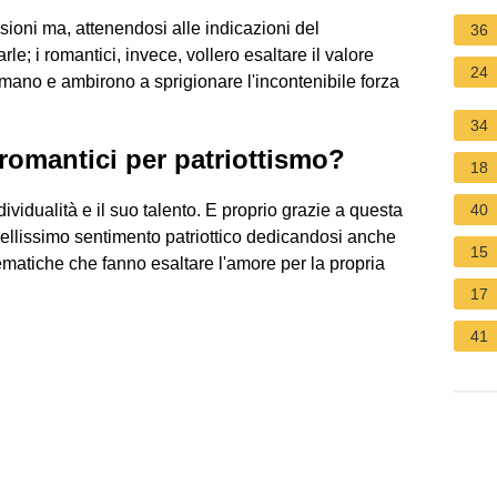
ssioni ma, attenendosi alle indicazioni del
36
le; i romantici, invece, vollero esaltare il valore
24
umano e ambirono a sprigionare l'incontenibile forza
34
 romantici per patriottismo?
18
ndividualità e il suo talento. E proprio grazie a questa
40
 bellissimo sentimento patriottico dedicandosi anche
15
ematiche che fanno esaltare l'amore per la propria
17
41