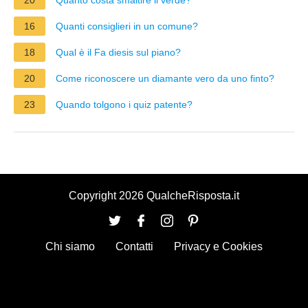
16
Quanti consiglieri in un comune?
18
Qual è il Fa diesis sul piano?
20
Come riconoscere un diamante vero da uno finto?
23
Quando tolgono i quiz patente?
Copyright 2026 QualcheRisposta.it
Chi siamo
Contatti
Privacy e Cookies