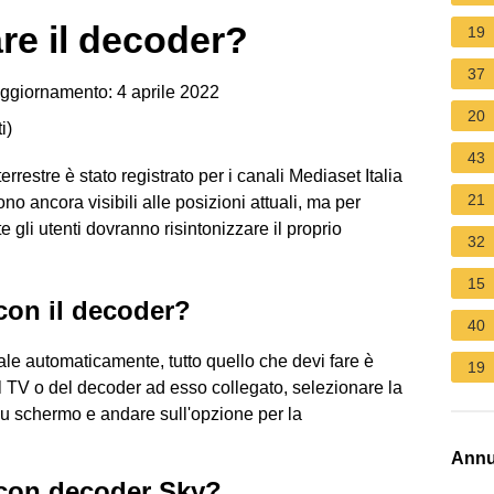
re il decoder?
19
37
ggiornamento: 4 aprile 2022
20
i
)
43
restre è stato registrato per i canali Mediaset Italia
21
o ancora visibili alle posizioni attuali, ma per
e gli utenti dovranno risintonizzare il proprio
32
15
con il decoder?
40
tale automaticamente, tutto quello che devi fare è
19
 TV o del decoder ad esso collegato, selezionare la
 schermo e andare sull'opzione per la
Annu
 con decoder Sky?