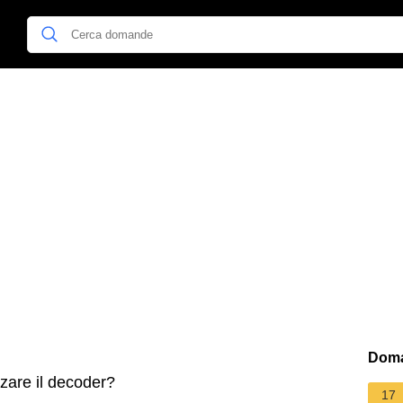
Doma
zare il decoder?
17