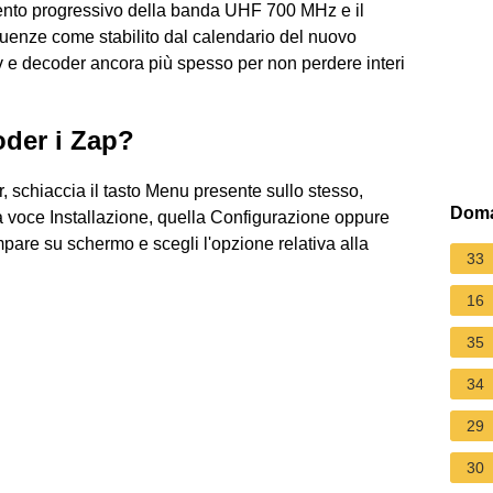
mento progressivo della banda UHF 700 MHz e il
uenze come stabilito dal calendario del nuovo
v e decoder ancora più spesso per non perdere interi
oder i Zap?
r, schiaccia il tasto Menu presente sullo stesso,
Doma
 la voce Installazione, quella Configurazione oppure
pare su schermo e scegli l'opzione relativa alla
33
16
35
34
29
30