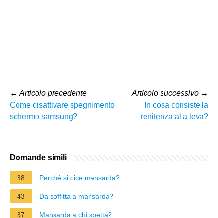
←
Articolo precedente
Articolo successivo
→
Come disattivare spegnimento
In cosa consiste la
schermo samsung?
renitenza alla leva?
Domande simili
38
Perché si dice mansarda?
43
Da soffitta a mansarda?
37
Mansarda a chi spetta?