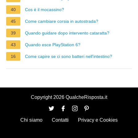
40
Cos è il mocassino?
45
Come cambiare corsia in autostrada?
39
Quando guidare dopo intervento cataratta?
43
Quando esce PlayStation 6?
16
Come capire se ci sono batteri nell'intestino?
Copyright 2026 QualcheRisposta.it
Chi siamo
Contatti
Privacy e Cookies