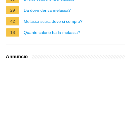
29
Da dove deriva melassa?
42
Melassa scura dove si compra?
18
Quante calorie ha la melassa?
Annuncio