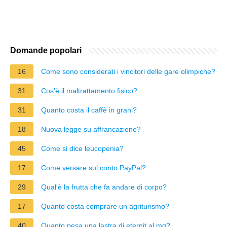
Domande popolari
16
Come sono considerati i vincitori delle gare olimpiche?
31
Cos'è il maltrattamento fisico?
31
Quanto costa il caffè in grani?
18
Nuova legge su affrancazione?
45
Come si dice leucopenia?
17
Come versare sul conto PayPal?
29
Qual'è la frutta che fa andare di corpo?
17
Quanto costa comprare un agriturismo?
40
Quanto pesa una lastra di eternit al mq?