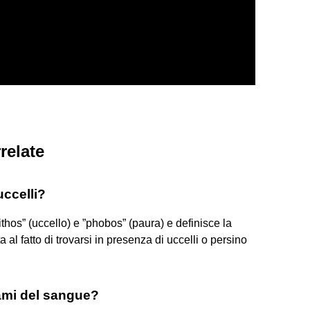
relate
uccelli?
nithos” (uccello) e ”phobos” (paura) e definisce la
al fatto di trovarsi in presenza di uccelli o persino
ami del sangue?