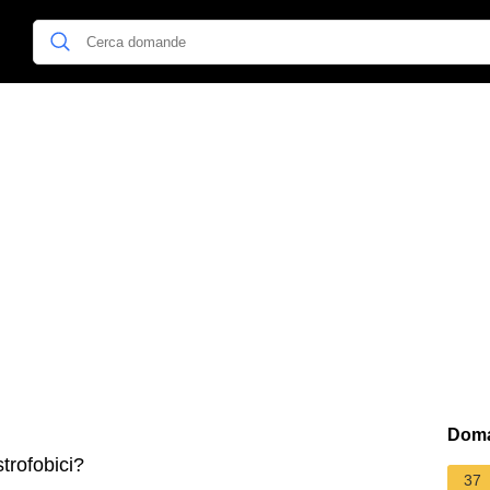
Doma
trofobici?
37