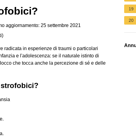
ofobici?
19
20
mo aggiornamento: 25 settembre 2021
i
)
Annu
e radicata in esperienze di traumi o particolari
fanzia e l'adolescenza: se il naturale istinto di
locco che tocca anche la percezione di sé e delle
strofobici?
ansia
e.
a.