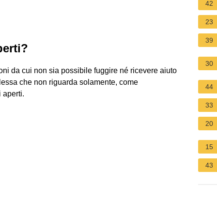
42
23
39
perti?
30
ioni da cui non sia possibile fuggire né ricevere aiuto
plessa che non riguarda solamente, come
44
 aperti.
33
20
15
43