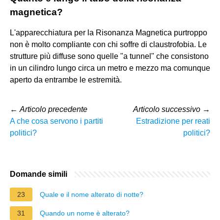
magnetica?
L'apparecchiatura per la Risonanza Magnetica purtroppo
non è molto compliante con chi soffre di claustrofobia. Le
strutture più diffuse sono quelle "a tunnel" che consistono
in un cilindro lungo circa un metro e mezzo ma comunque
aperto da entrambe le estremità.
←
Articolo precedente
Articolo successivo
→
A che cosa servono i partiti
Estradizione per reati
politici?
politici?
Domande simili
23
Quale e il nome alterato di notte?
31
Quando un nome è alterato?