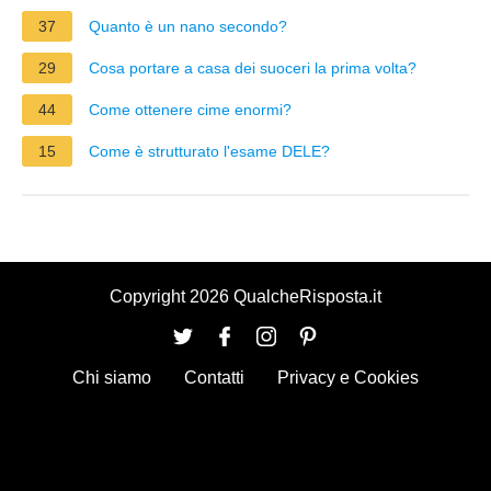
37
Quanto è un nano secondo?
29
Cosa portare a casa dei suoceri la prima volta?
44
Come ottenere cime enormi?
15
Come è strutturato l'esame DELE?
Copyright 2026 QualcheRisposta.it
Chi siamo
Contatti
Privacy e Cookies