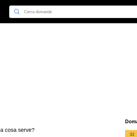
Doma
a a cosa serve?
32