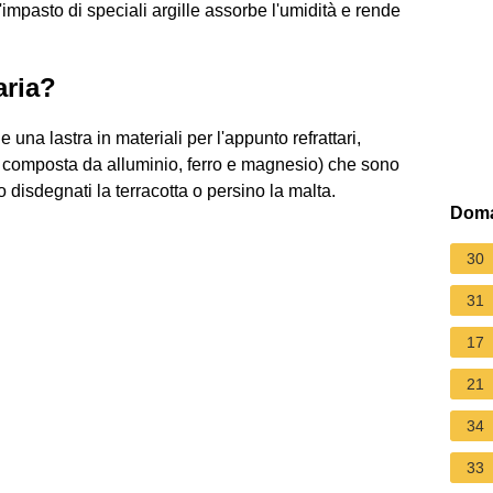
impasto di speciali argille assorbe l'umidità e rende
aria?
 una lastra in materiali per l'appunto refrattari,
ca composta da alluminio, ferro e magnesio) che sono
isdegnati la terracotta o persino la malta.
Doma
30
31
17
21
34
33