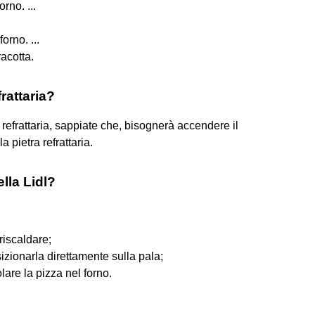
rno. ...
rno. ...
racotta.
rattaria?
refrattaria, sappiate che, bisognerà accendere il
 pietra refrattaria.
ella Lidl?
riscaldare;
sizionarla direttamente sulla pala;
lare la pizza nel forno.