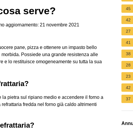
a cosa serve?
45
42
mo aggiornamento: 21 novembre 2021
27
41
 cuocere pane, pizza e ottenere un impasto bello
38
e morbida. Possiede una grande resistenza alle
ore e lo restituisce omogeneamente su tutta la sua
28
23
rattaria?
42
e la pietra sul ripiano medio e accendere il forno a
37
frattaria fredda nel forno già caldo altrimenti
Annu
efrattaria?