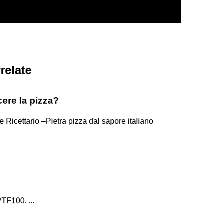
relate
ere la pizza?
e Ricettario –Pietra pizza dal sapore italiano
PTF100. ...