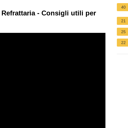
40
efrattaria - Consigli utili per
21
25
22