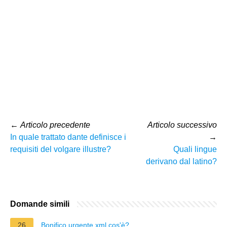
←
Articolo precedente
Articolo successivo
In quale trattato dante definisce i
→
requisiti del volgare illustre?
Quali lingue
derivano dal latino?
Domande simili
26
Bonifico urgente xml cos'è?