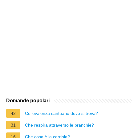
Domande popolari
42
Collevalenza santuario dove si trova?
31
Che respira attraverso le branchie?
16
Che cosa è la carriola?