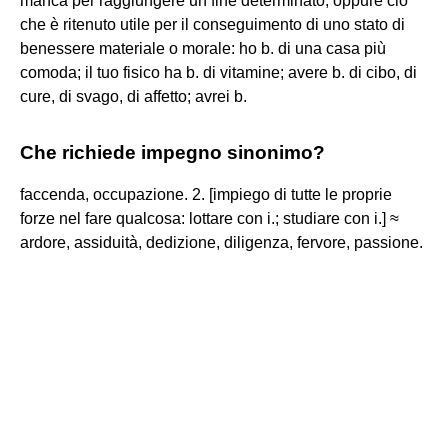
manca per raggiungere un fine determinato, oppure ciò
che è ritenuto utile per il conseguimento di uno stato di
benessere materiale o morale: ho b. di una casa più
comoda; il tuo fisico ha b. di vitamine; avere b. di cibo, di
cure, di svago, di affetto; avrei b.
Che richiede impegno sinonimo?
faccenda, occupazione. 2. [impiego di tutte le proprie
forze nel fare qualcosa: lottare con i.; studiare con i.] ≈
ardore, assiduità, dedizione, diligenza, fervore, passione.