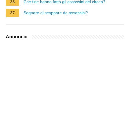
33
Che fine hanno fatto gli assassini del circeo?
37
Sognare di scappare da assassini?
Annuncio