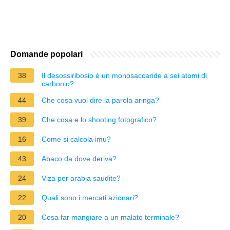
Domande popolari
38
Il desossiribosio è un monosaccaride a sei atomi di
carbonio?
44
Che cosa vuol dire la parola aringa?
39
Che cosa e lo shooting fotografico?
16
Come si calcola imu?
43
Abaco da dove deriva?
24
Viza per arabia saudite?
22
Quali sono i mercati azionari?
20
Cosa far mangiare a un malato terminale?