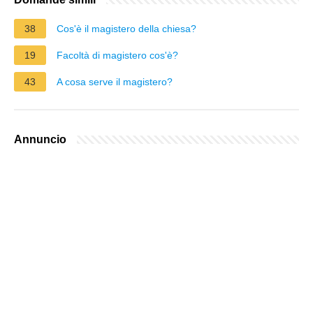
38
Cos'è il magistero della chiesa?
19
Facoltà di magistero cos'è?
43
A cosa serve il magistero?
Annuncio