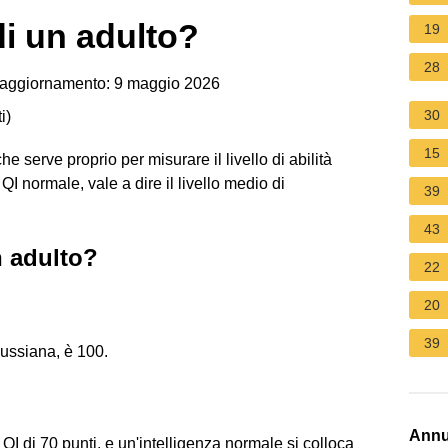
di un adulto?
19
28
aggiornamento: 9 maggio 2026
30
i
)
15
he serve proprio per misurare il livello di abilità
 QI normale, vale a dire il livello medio di
39
43
n adulto?
22
20
39
aussiana, è 100.
Annu
n QI di 70 punti, e un'intelligenza normale si colloca