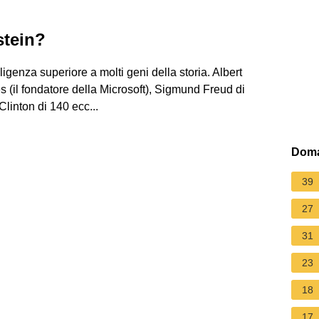
stein?
lligenza superiore a molti geni della storia. Albert
s (il fondatore della Microsoft), Sigmund Freud di
linton di 140 ecc...
Doma
39
27
31
23
18
17