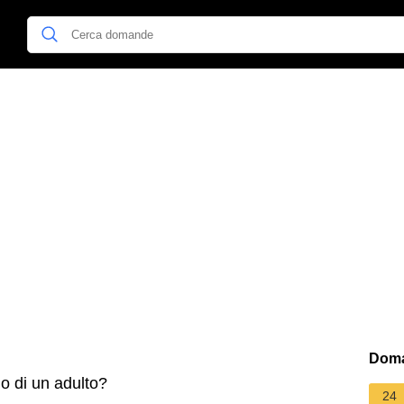
Doma
o di un adulto?
24