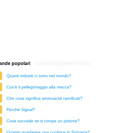
nde popolari
Quanti induisti ci sono nel mondo?
Cos'è il pellegrinaggio alla mecca?
Che cosa significa aminoacidi ramificati?
Perché Signal?
Cosa succede se si rompe un pistone?
Quanto guadagna una cucitrice in Svizzera?