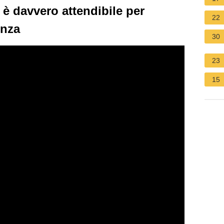
 è davvero attendibile per
22
enza
30
23
15