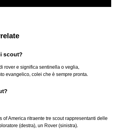
relate
li scout?
di rover e significa sentinella o veglia,
to evangelico, colei che è sempre pronta.
ut?
f America ritraente tre scout rappresentanti delle
loratore (destra), un Rover (sinistra).