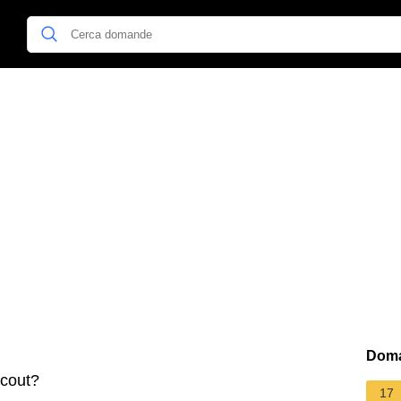
Doma
scout?
17