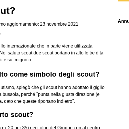
out?
Annu
imo aggiornamento: 23 novembre 2021
)
ello internazionale che in parte viene utilizzata
l saluto scout due scout portano in alto le tre dita
ice sul mignolo.
celto come simbolo degli scout?
utismo, spiegò che gli scout hanno adottato il giglio
a bussola, perché "punta nella giusta direzione (e
ra, dato che queste riportano indietro".
rto scout?
cm. 20 per 35) nei colori del Gruppo con al centro