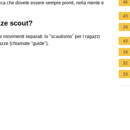
45
ifica che dovete essere sempre pronti, nella mente e
43
zze scout?
29
movimenti separati: lo "scautismo" per i ragazzi
43
gazze (chiamate "guide").
19
32
23