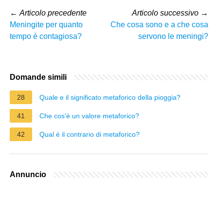
←
Articolo precedente
Articolo successivo
→
Meningite per quanto
Che cosa sono e a che cosa
tempo è contagiosa?
servono le meningi?
Domande simili
28
Quale e il significato metaforico della pioggia?
41
Che cos'è un valore metaforico?
42
Qual è il contrario di metaforico?
Annuncio