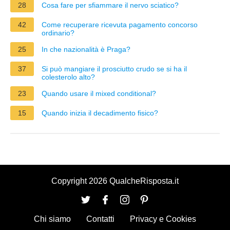
28
Cosa fare per sfiammare il nervo sciatico?
42
Come recuperare ricevuta pagamento concorso
ordinario?
25
In che nazionalità è Praga?
37
Si può mangiare il prosciutto crudo se si ha il
colesterolo alto?
23
Quando usare il mixed conditional?
15
Quando inizia il decadimento fisico?
Copyright 2026 QualcheRisposta.it
Chi siamo
Contatti
Privacy e Cookies