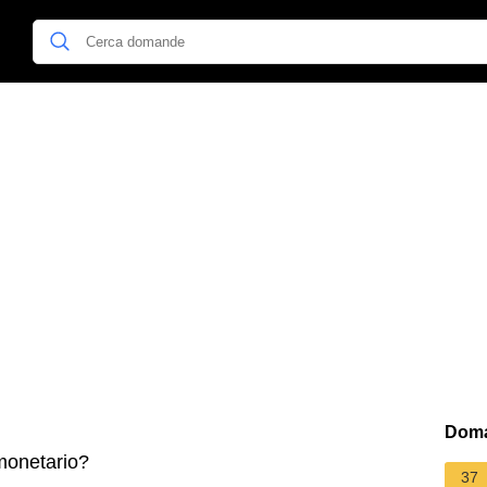
Doma
 monetario?
37