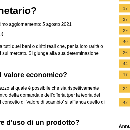
netario?
17
37
imo aggiornamento: 5 agosto 2021
29
i
)
40
utti quei beni o diritti reali che, per la loro rarità o
26
ti sul mercato. Si giunge alla sua determinazione
44
il valore economico?
17
rezzo al quale è possibile che sia rispettivamente
24
tro della domanda e dell'offerta (per la teoria del
l concetto di 'valore di scambio' si affianca quello di
42
re d'uso di un prodotto?
Annu