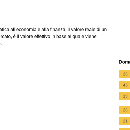
tica all'economia e alla finanza, il valore reale di un
rcato, è il valore effettivo in base al quale viene
.
Doma
26
43
19
26
21