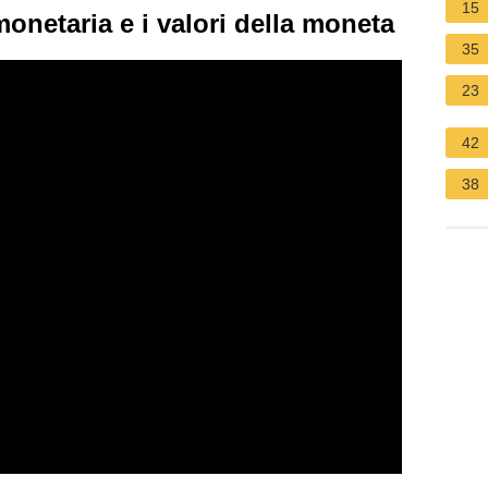
15
netaria e i valori della moneta
35
23
42
38