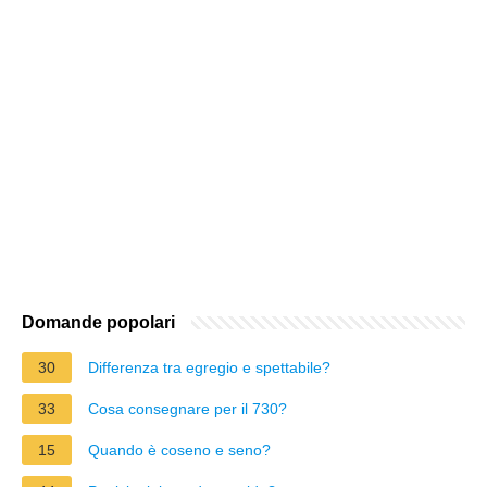
Domande popolari
30
Differenza tra egregio e spettabile?
33
Cosa consegnare per il 730?
15
Quando è coseno e seno?