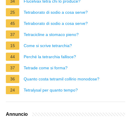
34
Flucelvax tetra chi lo produce?
25
Tetraborato di sodio a cosa serve?
45
Tetraborato di sodio a cosa serve?
37
Tetracicline a stomaco pieno?
15
Come si scrive tetrarchia?
44
Perché la tetrarchia fallisce?
37
Tetrade come si forma?
36
Quanto costa tetramil collirio monodose?
24
Tetralysal per quanto tempo?
Annuncio