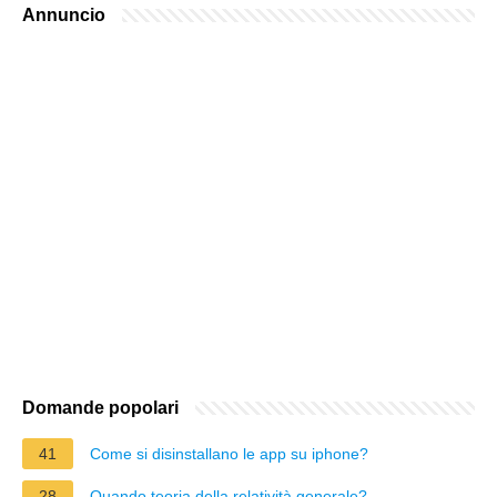
Annuncio
Domande popolari
41
Come si disinstallano le app su iphone?
28
Quando teoria della relatività generale?