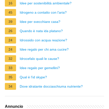
16
Idee per sostenibilità ambientale?
45
Idrogeno a contatto con l'aria?
39
Idee per svecchiare casa?
26
Quando è nata ida platano?
24
Idrossido con acqua reazione?
24
Idee regalo per chi ama cucire?
32
Idrocefalo quali le cause?
33
Idee regalo per gemellini?
35
Qual è l'id skype?
34
Dove idratante docciaschiuma nutriente?
Annuncio