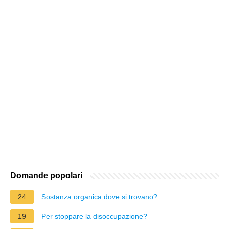
Domande popolari
24
Sostanza organica dove si trovano?
19
Per stoppare la disoccupazione?