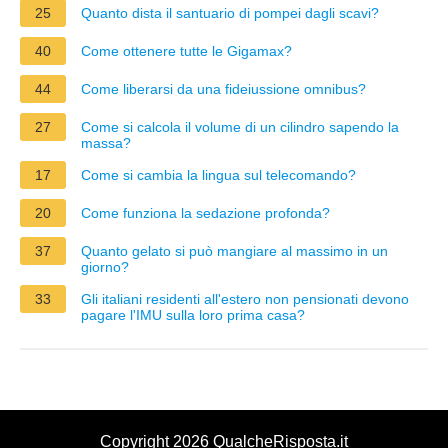
25
Quanto dista il santuario di pompei dagli scavi?
40
Come ottenere tutte le Gigamax?
44
Come liberarsi da una fideiussione omnibus?
27
Come si calcola il volume di un cilindro sapendo la
massa?
17
Come si cambia la lingua sul telecomando?
20
Come funziona la sedazione profonda?
37
Quanto gelato si può mangiare al massimo in un
giorno?
33
Gli italiani residenti all'estero non pensionati devono
pagare l'IMU sulla loro prima casa?
Copyright 2026 QualcheRisposta.it