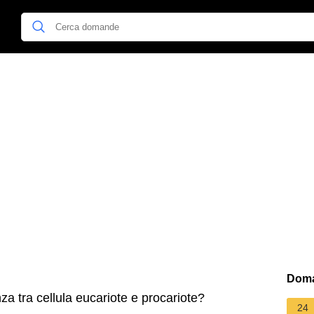
Doma
nza tra cellula eucariote e procariote?
24