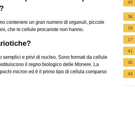
42
e?
36
no contenere un gran numero di organuli, piccole
19
oni, che le cellule procariote non hanno.
17
ariotiche?
41
o semplici e privi di nucleo. Sono formati da cellule
35
costituiscono il regno biologico delle Monere. La
pochi micron ed è il primo tipo di cellula comparso
43