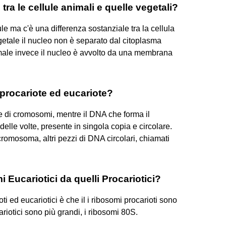
 tra le cellule animali e quelle vegetali?
llule ma c'è una differenza sostanziale tra la cellula
getale il nucleo non è separato dal citoplasma
ale invece il nucleo è avvolto da una membrana
procariote ed eucariote?
ie di cromosomi, mentre il DNA che forma il
delle volte, presente in singola copia e circolare.
 cromosoma, altri pezzi di DNA circolari, chiamati
i Eucariotici da quelli Procariotici?
oti ed eucariotici è che il i ribosomi procarioti sono
riotici sono più grandi, i ribosomi 80S.