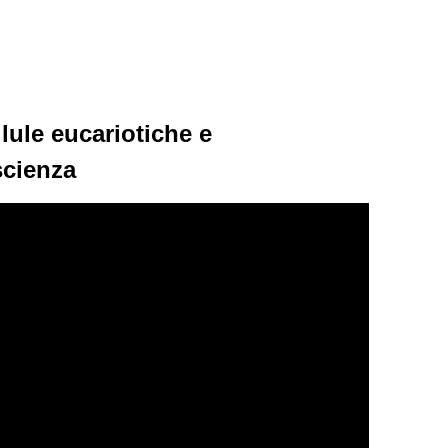
llule eucariotiche e
scienza