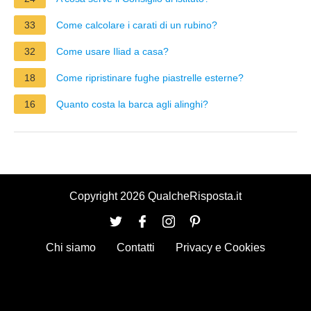
33
Come calcolare i carati di un rubino?
32
Come usare Iliad a casa?
18
Come ripristinare fughe piastrelle esterne?
16
Quanto costa la barca agli alinghi?
Copyright 2026 QualcheRisposta.it
Chi siamo
Contatti
Privacy e Cookies