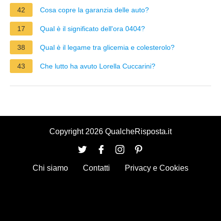
42
Cosa copre la garanzia delle auto?
17
Qual è il significato dell'ora 0404?
38
Qual è il legame tra glicemia e colesterolo?
43
Che lutto ha avuto Lorella Cuccarini?
Copyright 2026 QualcheRisposta.it
Chi siamo
Contatti
Privacy e Cookies