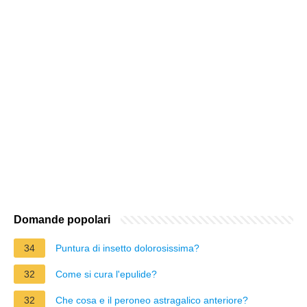
Domande popolari
34
Puntura di insetto dolorosissima?
32
Come si cura l'epulide?
32
Che cosa e il peroneo astragalico anteriore?