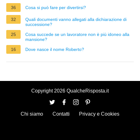
36
Cosa si può fare per divertirsi?
32
Quali documenti vanno allegati alla dichiarazione di
successione?
25
Cosa succede se un lavoratore non è più idoneo alla
mansione?
16
Dove nasce il nome Roberto?
Copyright 2026 QualcheRisposta.it
Chi siamo
Contatti
Privacy e Cookies