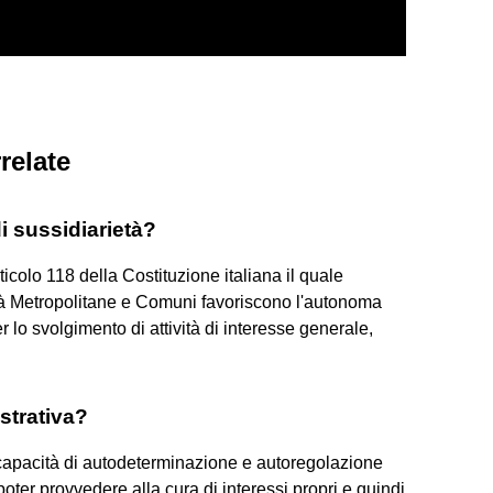
relate
di sussidiarietà?
rticolo 118 della Costituzione italiana il quale
tà Metropolitane e Comuni favoriscono l'autonoma
per lo svolgimento di attività di interesse generale,
strativa?
capacità di autodeterminazione e autoregolazione
poter provvedere alla cura di interessi propri e quindi