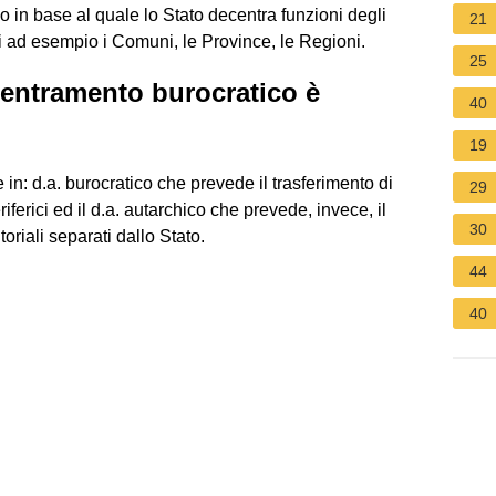
io in base al quale lo Stato decentra funzioni degli
21
li ad esempio i Comuni, le Province, le Regioni.
25
ecentramento burocratico è
40
19
 in: d.a. burocratico che prevede il trasferimento di
29
ferici ed il d.a. autarchico che prevede, invece, il
30
toriali separati dallo Stato.
44
40