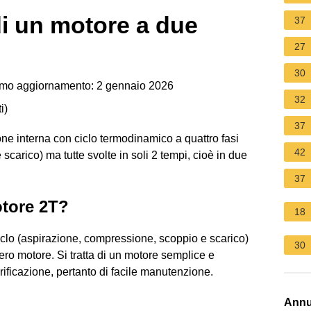
di un motore a due
37
27
30
imo aggiornamento: 2 gennaio 2026
32
i
)
37
ne interna con ciclo termodinamico a quattro fasi
42
carico) ma tutte svolte in soli 2 tempi, cioè in due
37
otore 2T?
18
ciclo (aspirazione, compressione, scoppio e scarico)
30
bero motore. Si tratta di un motore semplice e
brificazione, pertanto di facile manutenzione.
Annu