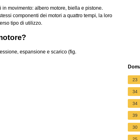
 in movimento: albero motore, biella e pistone.
essi componenti dei motori a quattro tempi, la loro
so tipo di utilizzo.
 motore?
ressione, espansione e scarico (fig.
Doma
23
34
34
39
30
25