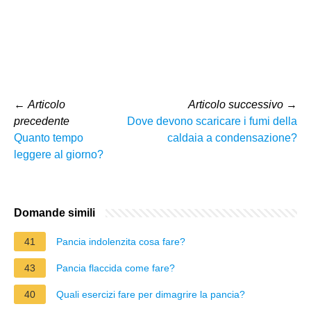
←
Articolo
Articolo successivo
→
precedente
Dove devono scaricare i fumi della
Quanto tempo
caldaia a condensazione?
leggere al giorno?
Domande simili
41
Pancia indolenzita cosa fare?
43
Pancia flaccida come fare?
40
Quali esercizi fare per dimagrire la pancia?