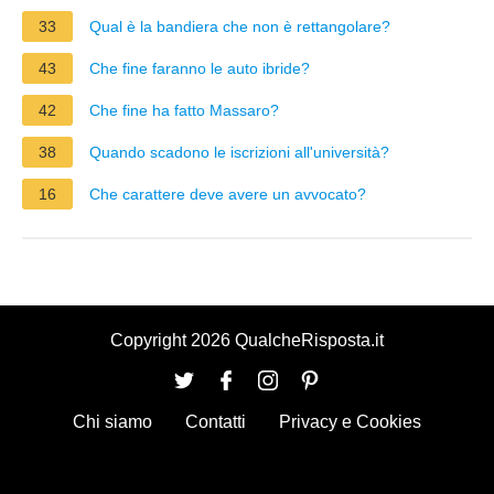
33
Qual è la bandiera che non è rettangolare?
43
Che fine faranno le auto ibride?
42
Che fine ha fatto Massaro?
38
Quando scadono le iscrizioni all'università?
16
Che carattere deve avere un avvocato?
Copyright 2026 QualcheRisposta.it
Chi siamo
Contatti
Privacy e Cookies