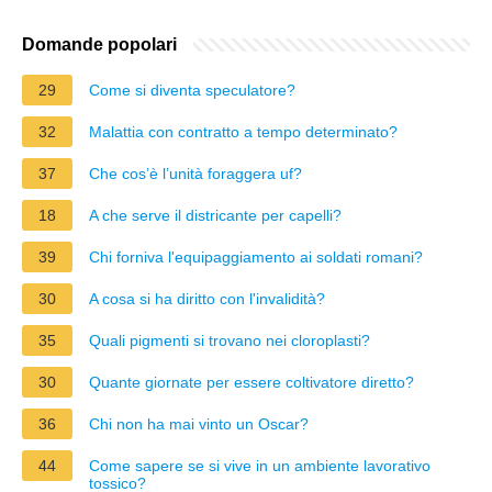
Domande popolari
29
Come si diventa speculatore?
32
Malattia con contratto a tempo determinato?
37
Che cos’è l’unità foraggera uf?
18
A che serve il districante per capelli?
39
Chi forniva l'equipaggiamento ai soldati romani?
30
A cosa si ha diritto con l'invalidità?
35
Quali pigmenti si trovano nei cloroplasti?
30
Quante giornate per essere coltivatore diretto?
36
Chi non ha mai vinto un Oscar?
44
Come sapere se si vive in un ambiente lavorativo
tossico?