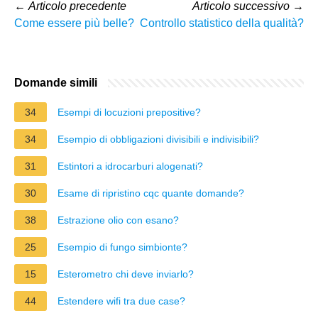
←
Articolo precedente
Articolo successivo
→
Come essere più belle?
Controllo statistico della qualità?
Domande simili
34
Esempi di locuzioni prepositive?
34
Esempio di obbligazioni divisibili e indivisibili?
31
Estintori a idrocarburi alogenati?
30
Esame di ripristino cqc quante domande?
38
Estrazione olio con esano?
25
Esempio di fungo simbionte?
15
Esterometro chi deve inviarlo?
44
Estendere wifi tra due case?