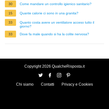
30
Come mandare un controllo igienico sanitario?
15
Quante calorie ci sono in una granita?
33
Quanto costa avere un ventilatore acceso tutto il
giorno?
33
Dove fa male quando si ha la colite nervosa?
Copyright 2026 QualcheRisposta.it
Chi siamo
Contatti
Privacy e Cookies