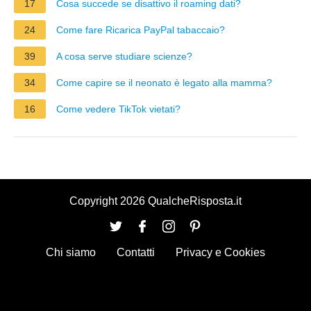
17
Cosa succede se disattivo il roaming dati?
24
Come fare Ricarica PayPal tabaccaio?
39
A cosa serve studiare scienze?
34
Come capire se il neonato è legato alla mamma?
16
Come vedere TikTok vietati?
Copyright 2026 QualcheRisposta.it
Chi siamo
Contatti
Privacy e Cookies