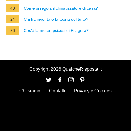
43
Come si regola il climatizzatore di casa?
24
Chi ha inventato la teoria del tutto?
26
Cos'è la metempsicosi di Pitagora?
Copyright 2026 QualcheRisposta.it
Chi siamo
Contatti
Privacy e Cookies