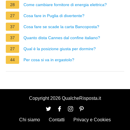
28
Come cambiare fornitore di energia elettrica?
27
Cosa fare in Puglia di divertente?
37
Cosa fare se scade la carta Bancoposta?
37
Quanto dista Cannes dal confine italiano?
27
Qual è la posizione giusta per dormire?
44
Per cosa si va in ergastolo?
Copyright 2026 QualcheRisposta.it
Chi siamo
Contatti
Privacy e Cookies