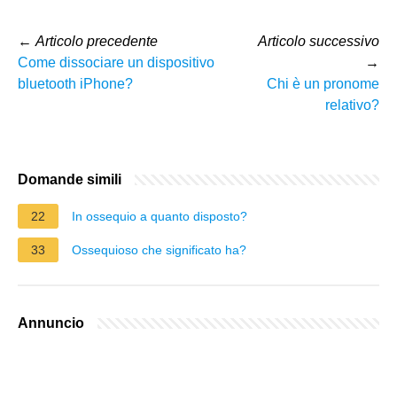
←
Articolo precedente
Articolo successivo
Come dissociare un dispositivo
→
bluetooth iPhone?
Chi è un pronome
relativo?
Domande simili
22
In ossequio a quanto disposto?
33
Ossequioso che significato ha?
Annuncio