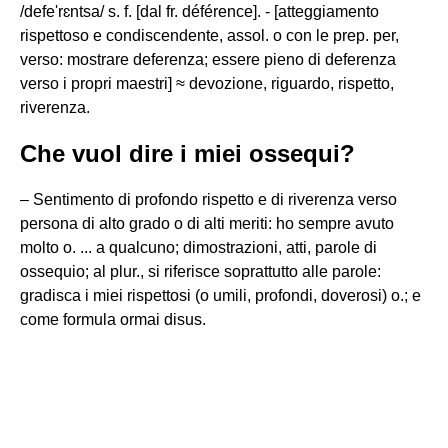
/defe'rɛntsa/ s. f. [dal fr. déférence]. - [atteggiamento
rispettoso e condiscendente, assol. o con le prep. per,
verso: mostrare deferenza; essere pieno di deferenza
verso i propri maestri] ≈ devozione, riguardo, rispetto,
riverenza.
Che vuol dire i miei ossequi?
– Sentimento di profondo rispetto e di riverenza verso
persona di alto grado o di alti meriti: ho sempre avuto
molto o. ... a qualcuno; dimostrazioni, atti, parole di
ossequio; al plur., si riferisce soprattutto alle parole:
gradisca i miei rispettosi (o umili, profondi, doverosi) o.; e
come formula ormai disus.