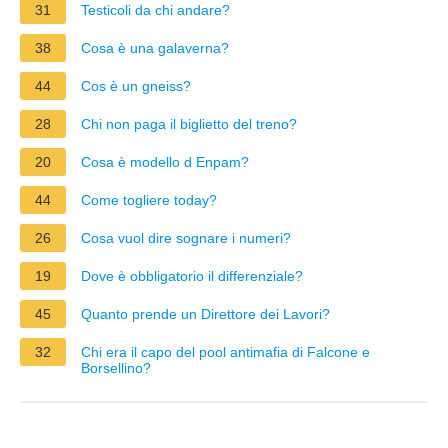
31
Testicoli da chi andare?
38
Cosa è una galaverna?
44
Cos è un gneiss?
28
Chi non paga il biglietto del treno?
20
Cosa è modello d Enpam?
44
Come togliere today?
26
Cosa vuol dire sognare i numeri?
19
Dove è obbligatorio il differenziale?
45
Quanto prende un Direttore dei Lavori?
32
Chi era il capo del pool antimafia di Falcone e
Borsellino?