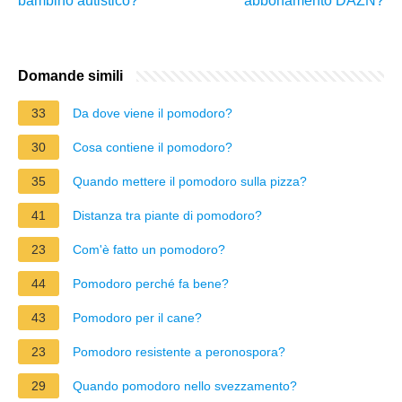
bambino autistico?
abbonamento DAZN?
Domande simili
33
Da dove viene il pomodoro?
30
Cosa contiene il pomodoro?
35
Quando mettere il pomodoro sulla pizza?
41
Distanza tra piante di pomodoro?
23
Com'è fatto un pomodoro?
44
Pomodoro perché fa bene?
43
Pomodoro per il cane?
23
Pomodoro resistente a peronospora?
29
Quando pomodoro nello svezzamento?