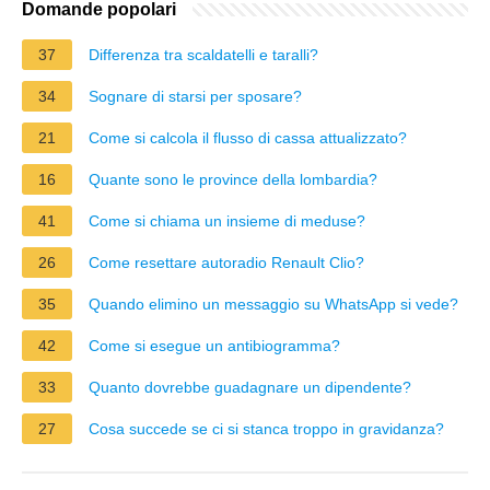
Domande popolari
37
Differenza tra scaldatelli e taralli?
34
Sognare di starsi per sposare?
21
Come si calcola il flusso di cassa attualizzato?
16
Quante sono le province della lombardia?
41
Come si chiama un insieme di meduse?
26
Come resettare autoradio Renault Clio?
35
Quando elimino un messaggio su WhatsApp si vede?
42
Come si esegue un antibiogramma?
33
Quanto dovrebbe guadagnare un dipendente?
27
Cosa succede se ci si stanca troppo in gravidanza?