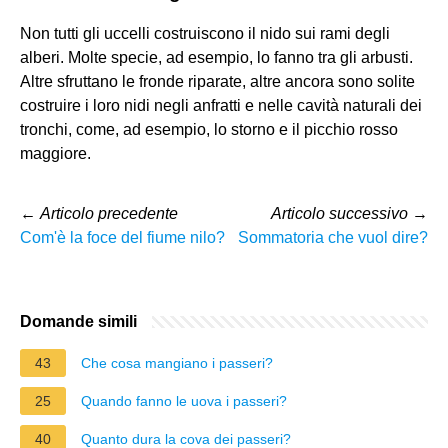
Non tutti gli uccelli costruiscono il nido sui rami degli
alberi. Molte specie, ad esempio, lo fanno tra gli arbusti.
Altre sfruttano le fronde riparate, altre ancora sono solite
costruire i loro nidi negli anfratti e nelle cavità naturali dei
tronchi, come, ad esempio, lo storno e il picchio rosso
maggiore.
←
Articolo precedente
Articolo successivo
→
Com'è la foce del fiume nilo?
Sommatoria che vuol dire?
Domande simili
43
Che cosa mangiano i passeri?
25
Quando fanno le uova i passeri?
40
Quanto dura la cova dei passeri?