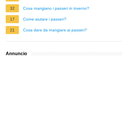
32
Cosa mangiano i passeri in inverno?
17
Come aiutare i passeri?
21
Cosa dare da mangiare ai passeri?
Annuncio